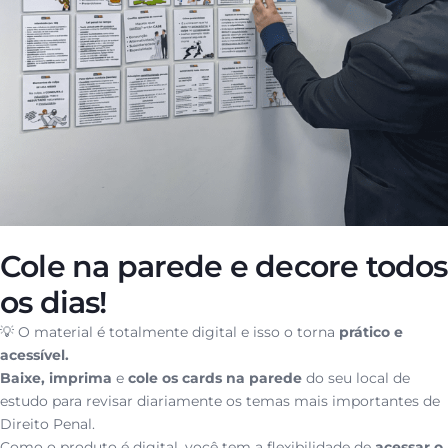
Cole na parede e decore todos
os dias!
💡 O material é totalmente digital e isso o torna
prático e
acessível.
Baixe, imprima
e
cole os cards na parede
do seu local de
estudo para revisar diariamente os temas mais importantes de
Direito Penal.
Como o produto é digital, você tem a flexibilidade de
acessar o