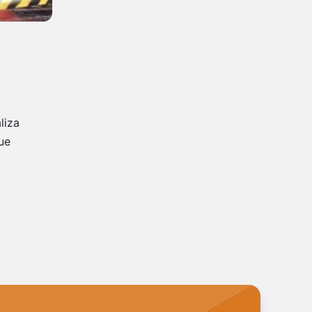
liza
ue