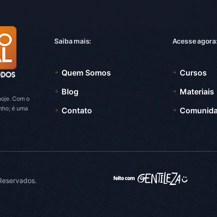
Saiba mais:
Acesse agora
Quem Somos
Cursos
Blog
Materiais
oje. Com o
onho; é uma
Contato
Comunid
 Reservados.