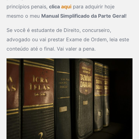
princípios penais,
clica
aqui
para adquirir hoje
mesmo o meu
Manual Simplificado da Parte Geral
!
Se você é estudante de Direito, concurseiro,
advogado ou vai prestar Exame de Ordem, leia este
conteúdo até o final. Vai valer a pena.