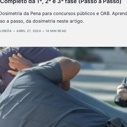
ompleto da 1ª, 2ª e 3ª fase (Passo a Passo)
Dosimetria da Pena para concursos públicos e OAB. Apren
so a passo, da dosimetria neste artigo.
 LISBÔA
ABRIL 27, 2024
14 MIN READ